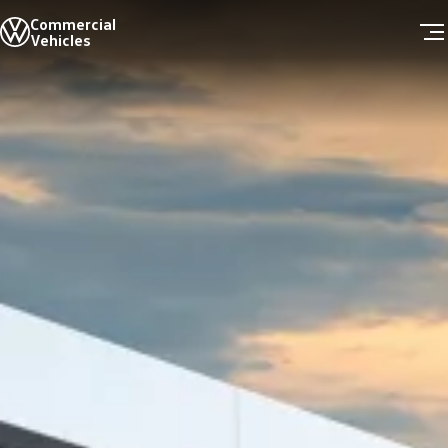
Commercial
全線車系
Vehicles
售後服務
服務質量
零件
Skip to
Skip
保用
main
to
緊急支援
content
footer
定期保養服務
客户資料更新
高田 (Takata) 安全氣袋召回
車隊銷售
最新消息
新聞與活動
Scania上水維修廠正式啟動Volkswagen商旅
客戶分享
精彩影片
關於我們
品牌歷史
公司資訊
聯絡我們