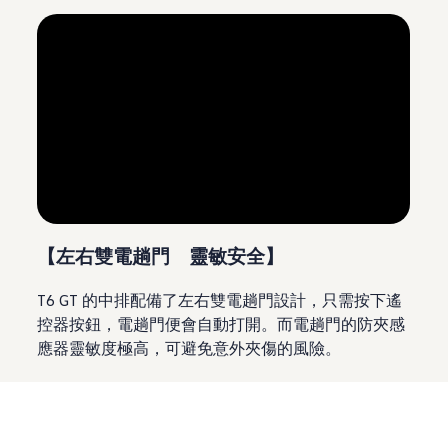
--:--
Remaining time, --:--
【左右雙電趟門 靈敏安全】
T6 GT 的中排配備了左右雙電趟門設計，只需按下遙
控器按鈕，電趟門便會自動打開。而電趟門的防夾感
應器靈敏度極高，可避免意外夾傷的風險。
【電動摺疊後視鏡 貼心實用】
每當司機鎖車或開門時，T6 GT 配備的電動後視鏡就