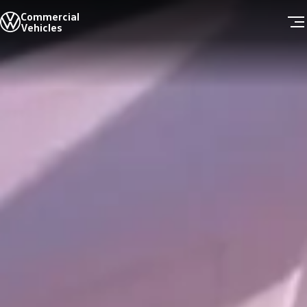
Commercial
全線車系
Vehicles
售後服務
服務質量
零件
Skip to
Skip
保用
main
to
緊急支援
content
footer
定期保養服務
客户資料更新
高田 (Takata) 安全氣袋召回
車隊銷售
最新消息
新聞與活動
Scania上水維修廠正式啟動Volkswagen商旅
客戶分享
精彩影片
關於我們
品牌歷史
公司資訊
聯絡我們