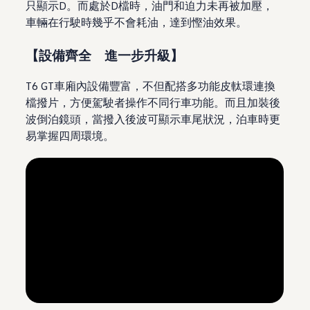
只顯示D。而處於D檔時，油門和迫力未再被加壓，
車輛在行駛時幾乎不會耗油，達到慳油效果。
【設備齊全 進一步升級】
T6 GT車廂內設備豐富，不但配搭多功能皮軚環連換
檔撥片，方便駕駛者操作不同行車功能。而且加裝後
波倒泊鏡頭，當撥入後波可顯示車尾狀況，泊車時更
易掌握四周環境。
--:--
Remaining time, --:--