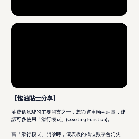
--:--
Remaining time, --:--
--:--
Remaining time, --:--
【慳油貼士分享】
油費係駕駛的主要開支之一，想節省車輛耗油量，建
議可多使用「滑行模式」(Coasting Function)。
當「滑行模式」開啟時，儀表板的檔位數字會消失，