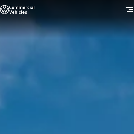
Commercial
全線車系
Vehicles
售後服務
服務質量
零件
Skip to
Skip
保用
main
to
緊急支援
content
footer
定期保養服務
客户資料更新
高田 (Takata) 安全氣袋召回
車隊銷售
最新消息
新聞與活動
Scania上水維修廠正式啟動Volkswagen商旅
客戶分享
精彩影片
關於我們
品牌歷史
公司資訊
聯絡我們