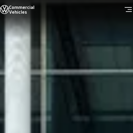
Commercial
全線車系
Vehicles
售後服務
服務質量
零件
Skip to
Skip
保用
main
to
緊急支援
content
footer
定期保養服務
客户資料更新
高田 (Takata) 安全氣袋召回
車隊銷售
最新消息
新聞與活動
Scania上水維修廠正式啟動Volkswagen商旅
客戶分享
精彩影片
關於我們
品牌歷史
公司資訊
聯絡我們